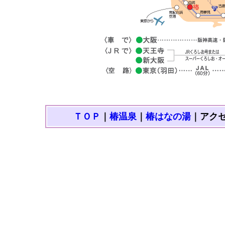
ＴＯＰ
｜
椿温泉
｜
椿はなの湯
｜アク