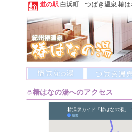
道の駅
白浜町 つばき温泉 椿は
椿はなの湯へのアクセス